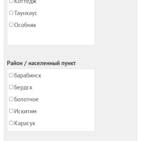
Коттедж
Таунхаус
Особняк
Район / населенный пункт
Барабинск
Бердск
Болотное
Искитим
Карасук
Каргат