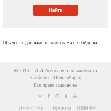
Куйбышев
Найти
Купино
Обь
Татарск
Тогучин
Объекты с данными параметрами не найдены
Черепаново
Чулым
© 2010 — 2026 Агентство недвижимости
Баганский р-н
«Сибирь», г.Новосибирск
Барабинский р-н
Все права защищены
Болотнинский р-н
Венгеровский р-н
Доволенский р-н